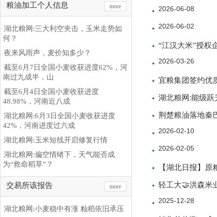
粮油加工个人信息
more
2026-06-08
2026-06-02
湖北粮网:三大利空夹击，玉米走势如
何？
“江汉大米”授权
夜来风雨声，麦价知多少？
2026-03-26
截至6月7日全国小麦收获进度62%，河
南过九成半，山
宜粮集团签约优
截至6月4日全国小麦收获进度
湖北粮网:能级跃升
48.98%，河南近八成
荆楚粮油落地秦
湖北粮网:6月3日全国小麦收获进度
42%，河南进度过六成
2026-02-10
湖北粮网:玉米短线开启修复行情
2026-02-05
湖北粮网:偏空情绪下，天气能否成
为“救命稻草”？
【湖北日报】原粮
轻工大🤝洪森米
交易所该报告
more
2025-12-28
湖北粮网:小麦稳中有涨 籼稻依旧承压