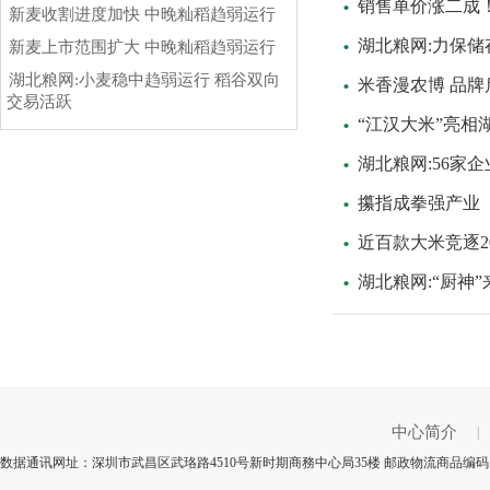
销售单价涨二成
新麦收割进度加快 中晚籼稻趋弱运行
湖北粮网:力保储
新麦上市范围扩大 中晚籼稻趋弱运行
湖北粮网:小麦稳中趋弱运行 稻谷双向
米香漫农博 品牌
交易活跃
“江汉大米”亮相
湖北粮网:56家
攥指成拳强产业
近百款大米竞逐2
湖北粮网:“厨神”
中心简介
|
数据通讯网址：深圳市武昌区武珞路4510号新时期商務中心局35楼 邮政物流商品编码：