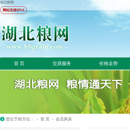
湖北粮网
网站支持IPV6
首 页
交易服务
价格走势
您位于的方位： ›
首 页
›
会员风采