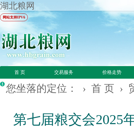
湖北粮网
网站支持IPV6
首 页
交易服务
价格走势
您坐落的定位： ›
首 页
›
第七届粮交会202